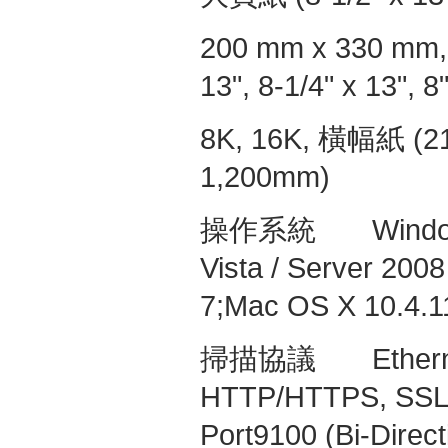
200 mm x 330 mm, 8
13", 8-1/4" x 13", 8"
8K, 16K,
橫幅紙
(21
1,200mm)
操作系統
Windows 
Vista / Server 2008
7;Mac OS X 10.4.11
掃描協議
Ethernet
HTTP/HTTPS, SSL/
Port9100 (Bi-Direct