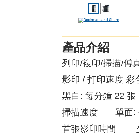
產品介紹
列印
/
複印
/
掃描
/
傅
影印
/
打印速度
彩
黑白
:
每分鐘
22
張
掃描速度
單面
:
首張影印時間