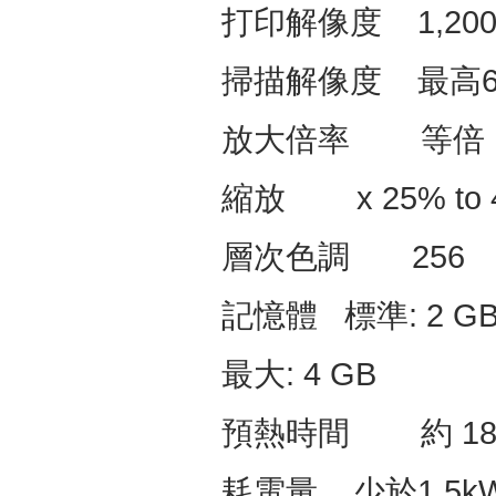
打印解像度
1,200d
掃描解像度
最高
放大倍率
等倍
縮放
x 25% to 4
層次色調
256
記憶體
標準
: 2 G
最大
: 4 GB
預熱時間
約
1
耗電量
少於
1.5k