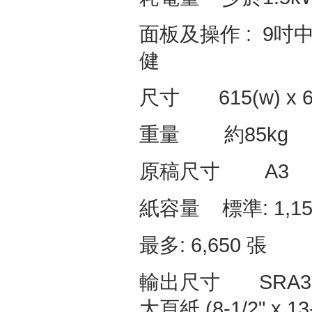
面板及操作
: 9
吋
健
尺寸
615(w) x 68
重量
約
85kg
原稿尺寸
A3
紙容量
標準
: 1,1
最多
: 6,650
張
輸出尺寸
SRA3 - 
大頁紙
(8-1/2" x 13-